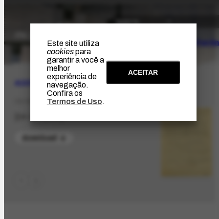
O Artista
Projeto Portin
Este site utiliza
cookies
para
garantir a você a
melhor
ACEITAR
experiência de
ACERVO
|
BIBLIOGRÁFICO
navegação.
Confira os
Termos de Uso
.
CO-516.1
[14-09-1946]
download