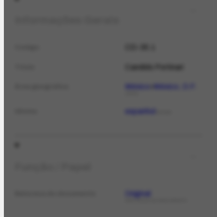
Informações Gerais
CD-35.1
Código
Candido Portinari
Título
México
México, D.F.
Área geográfica
LOCAL
espanhol
Idioma
IDIOMA
Função / Papel
Original
Natureza do documento
NATUREZA DO DOCUMENTO