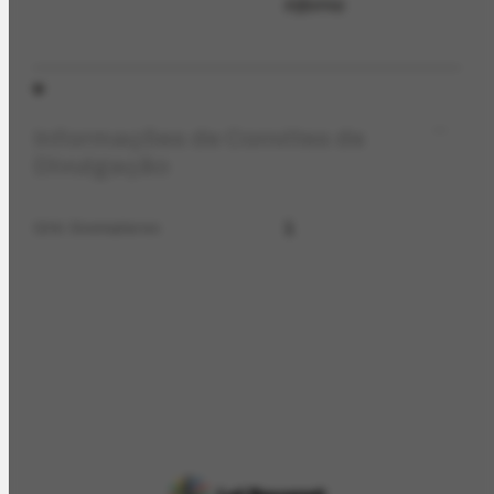
Informa
Informações de Convites de
Divulgação
1
Qtd. Exemplares