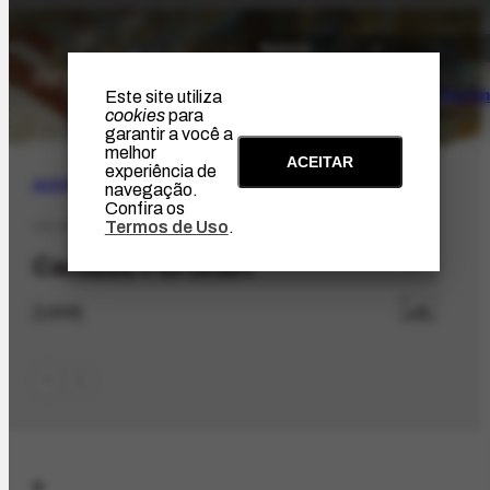
O Artista
Projeto Portin
Este site utiliza
cookies
para
garantir a você a
melhor
ACEITAR
experiência de
ACERVO
|
BIBLIOGRÁFICO
navegação.
Confira os
Termos de Uso
.
CD-35.1
Candido Portinari
[1958]