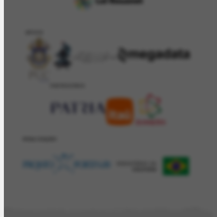
APOIO
PATROCÍNIO
REALIZAÇÂO