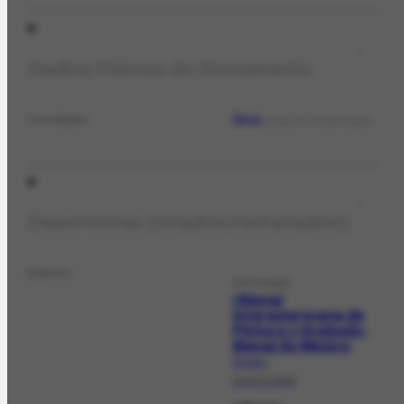
Dados Físicos do Documento
Boa
Condição
ESTADO DE CONSERVAÇÃO
Descritores (citados/retratados)
Evento
EXPOSIÇÃO
I Bienal
Interamericana de
Pintura y Grabado:
Bienal do México
EX-112.1
04/07/1958