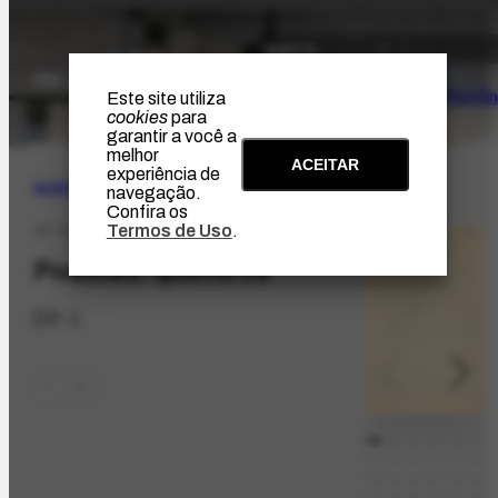
O Artista
Projeto Portin
Este site utiliza
cookies
para
garantir a você a
melhor
ACEITAR
experiência de
ACERVO
|
BIBLIOGRÁFICO
navegação.
Confira os
Termos de Uso
.
AP-31.2
Poemas: quatorze
[19--]