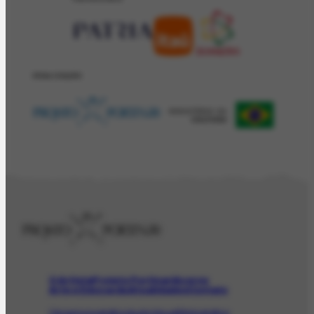
REALIZAÇÂO
O Artista
Projeto Portinari
Acervo
Arte e Educação
Atualidades
Contato
Obras
Iconográfico
AudioVisual
Bibliográfico