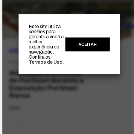
O Artista
Projeto Portin
Este site utiliza
cookies
para
garantir a você a
melhor
ACEITAR
experiência de
ACERVO
|
AUDIOVISUAL
navegação.
Confira os
Termos de Uso
.
FV-184.11
Animação com obras
de Portinari durante a
Exposição Portinari
Raros
2023