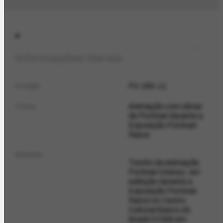
Informações Gerais
FV-184.11
Código
Animação com obras
Título
de Portinari durante a
Exposição Portinari
Raros
Resumo
Trecho da animação
Portinari Imenso, em
exibição durante a
Exposição Portinari
Raros no Centro
Cultural Banco do
Brasil CCBB em