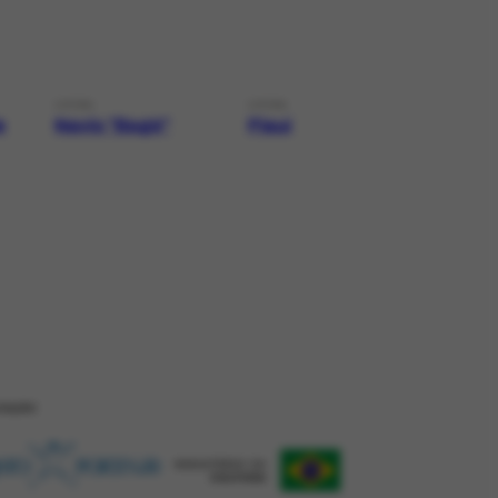
LOCAL
LOCAL
e
Navio "Bagé"
Piauí
ZAÇÂO