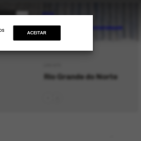
PT
EN
Acervo
Arte e Educação
Atualidades
Contato
Apoie
 os
ACEITAR
LOC-473
Rio Grande do Norte