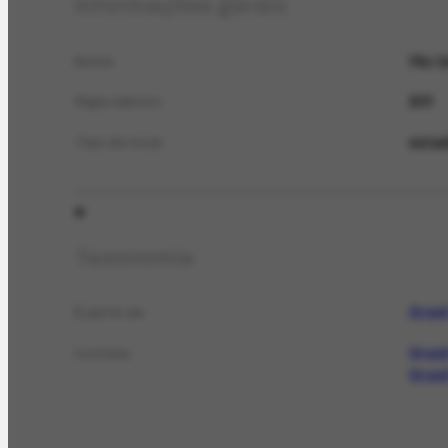
Informações gerais
Rio G
Nome
BR
Sigla (abrev.)
esta
Tipo de local
Taxonomia
Brasi
É parte de
Brasi
Contém
Brasi