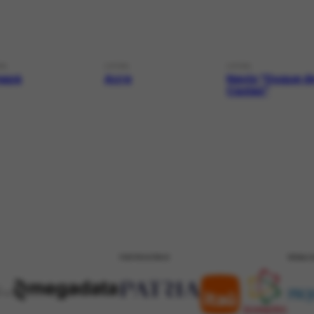
AL
LOCAL
LOCAL
apá
Acre
Navio "Duque d
Caxias"
PATROCÍNIO
REALI