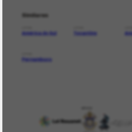
Similares
LOCAL
LOCAL
LOC
América do Sul
Tocantins
Am
LOCAL
Pernambuco
APOIO