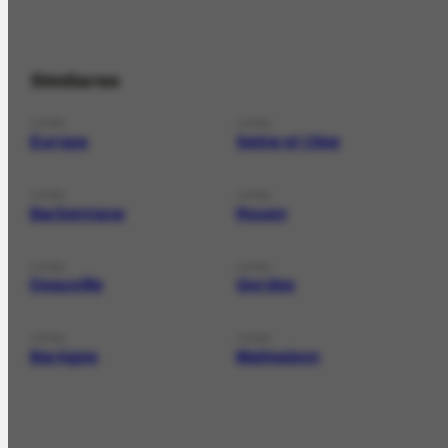
Similares
LOCAL
LOCAL
Europa
Seine et Oise
LOCAL
LOCAL
Barbentane
Rouen
LOCAL
LOCAL
Deauville
Gordes
LOCAL
LOCAL
Barèges
Malmaison