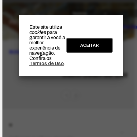
O Artista
Projeto Portin
Este site utiliza
cookies
para
garantir a você a
melhor
ACEITAR
experiência de
BUSCA
navegação.
Confira os
Termos de Uso
.
LOC-489
Saint-Jean-de-Luz