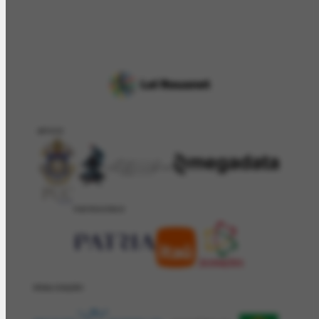
APOIO
PATROCÍNIO
REALIZAÇÂO