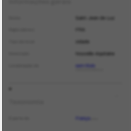
Informações gerais
Saint-Jean-de-Luz
Nome
FRA
Sigla (abrev.)
cidade
Tipo de local
Nouvelle-Aquitaine
Descrição
sem título
Localização de
CORRESPONDÊNCIA
Taxonomia
França
É parte de
LOCAL