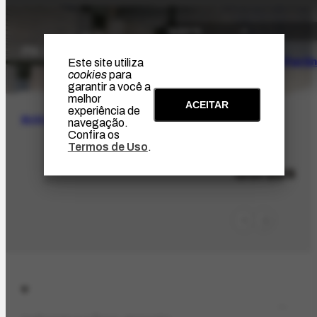
O Artista
Projeto Portin
Este site utiliza
cookies
para
garantir a você a
melhor
ACEITAR
experiência de
BUSCA
navegação.
Confira os
Termos de Uso
.
LOC-629
Gordes