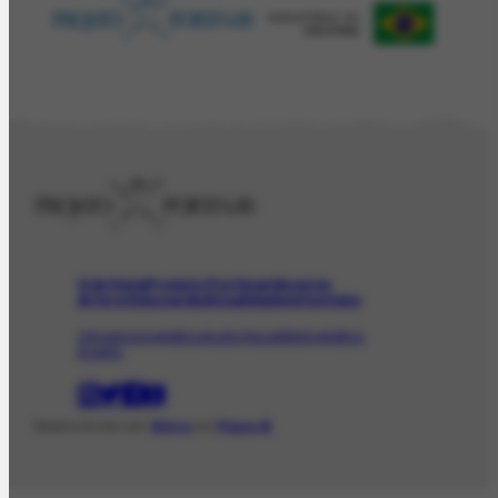
O Artista
Projeto Portinari
Acervo
Arte e Educação
Atualidades
Contato
Obras
Iconográfico
AudioVisual
Bibliográfico
Evento
Desenvolvido com
Shiro
por
Plano B