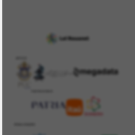
APOIO
PATROCÍNIO
REALIZAÇÂO