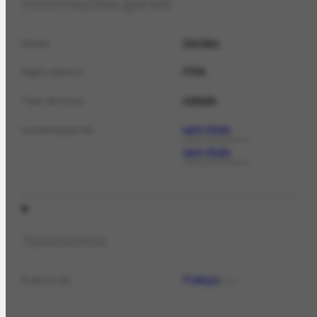
Informações gerais
Gordes
Nome
FRA
Sigla (abrev.)
cidade
Tipo de local
sem título
Localização de
CORRESPONDÊNCIA
sem título
CORRESPONDÊNCIA
Taxonomia
França
É parte de
LOCAL