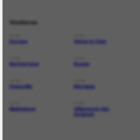
Similares
LOCAL
LOCAL
Europa
Seine et Oise
LOCAL
LOCAL
Barbentane
Rouen
LOCAL
LOCAL
Deauville
Barèges
LOCAL
LOCAL
Malmaison
Villeneuve-lés-
Avignon