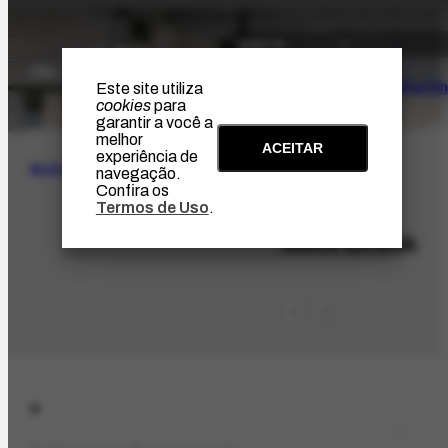
O Artista
Projeto Portin
Este site utiliza
cookies
para
garantir a você a
melhor
ACEITAR
experiência de
BUSCA
navegação.
Confira os
Termos de Uso
.
PES-3520
Akos Litsek