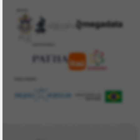
APOIO
PATROCÍNIO
REALIZAÇÂO