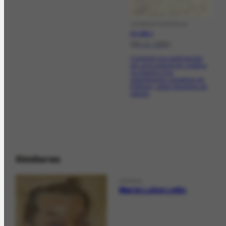
CORRESPONDÊNCIA
CO-1921.1
[08-11-1961]
Comenta sua participação
em uma exposição coletiva,
na Galeria Oca,
relembrando conselhos de
Portinari, sobre disciplina de
estudo.
Similares
PESSOA
Maria Luiza Leão