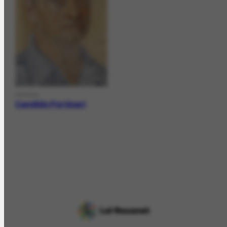
PESSOA
Candido Portinari