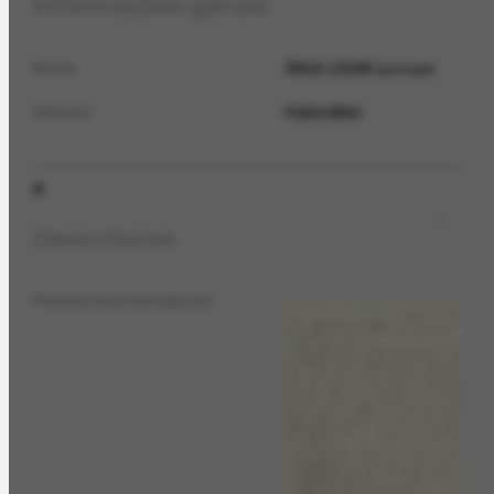
Informações gerais
Akos Litsek
Nome
principal
masculino
Gênero
Descritores
Pessoa mencionada em