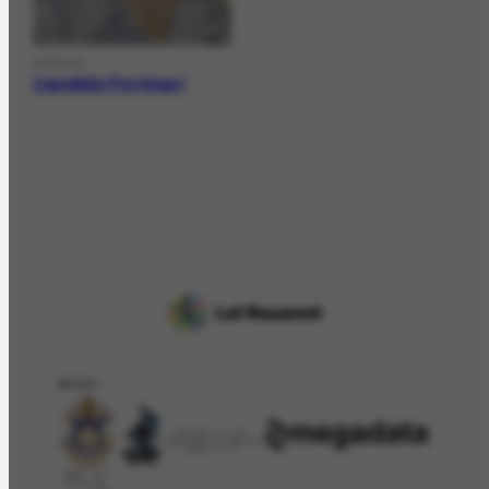
PERSON
Candido Portinari
APOIO