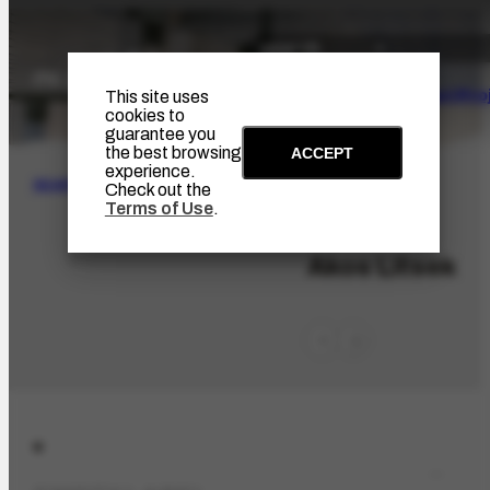
The Artist
Portinari Pro
This site uses
cookies to
guarantee you
the best browsing
ACCEPT
experience.
SEARCH
Check out the
Terms of Use
.
PES-3520
Akos Litsek