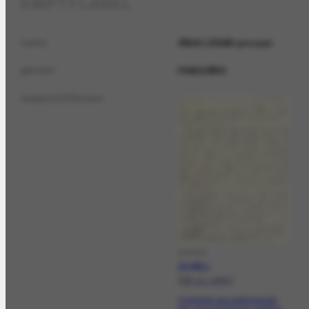
EMPTY LABEL
Akos Litsek
name
principal
masculino
gender
subjectOfPerson
DOCCO
CO-1921.1
[08-11-1961]
Comenta sua participação