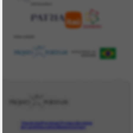
PATROCÍNIO
REALIZAÇÂO
The Artist
Portinari Project
Archive
Art and Education
News
Contact