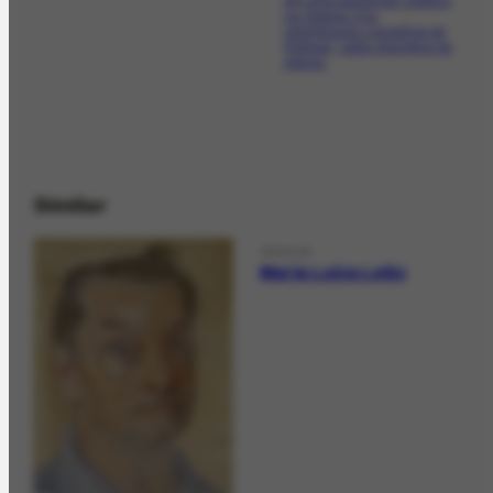
em uma exposição coletiva,
na Galeria Oca,
relembrando conselhos de
Portinari, sobre disciplina de
estudo.
Similar
PERSON
Maria Luiza Leão