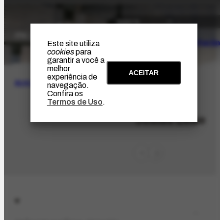
O Artista
Projeto Portin
Este site utiliza
cookies
para
garantir a você a
melhor
ACEITAR
experiência de
BUSCA
navegação.
Confira os
Termos de Uso
.
PES-3308
Josias Leão