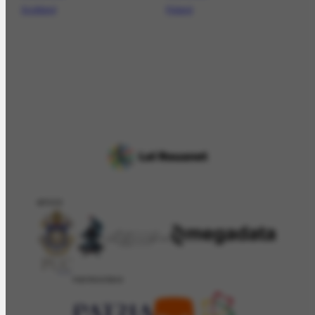
Scotland
Poland
APOIO
PATROCÍNIO