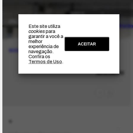
O Artista
Projeto Portin
Este site utiliza
cookies
para
garantir a você a
melhor
ACEITAR
experiência de
BUSCA
navegação.
Confira os
Termos de Uso
.
LOC-346
Mônaco