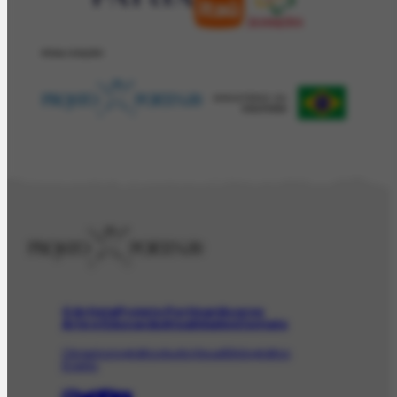
REALIZAÇÂO
O Artista
Projeto Portinari
Acervo
Arte e Educação
Atualidades
Contato
Obras
Iconográfico
AudioVisual
Bibliográfico
Evento