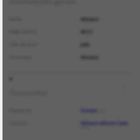
Informações gerais
Mônaco
Nome
MCO
Sigla (abrev.)
país
Tipo de local
Monaco
Descrição
Taxonomia
Europa
É parte de
LOCAL
Mônaco
Monte Carlo
Contém
LOCAL