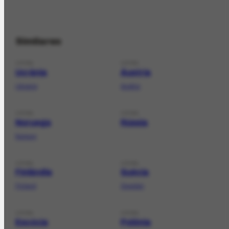
Similares
LOCAL
LOCAL
Ucrânia
Áustria
Ukraine
Austria
LOCAL
LOCAL
Noruega
Rússia
Norway
LOCAL
LOCAL
Finlândia
Suécia
Finland
Sweden
LOCAL
LOCAL
Escócia
Polônia