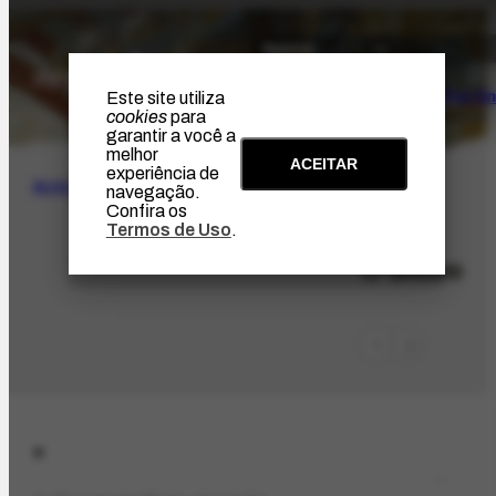
O Artista
Projeto Portin
Este site utiliza
cookies
para
garantir a você a
melhor
ACEITAR
experiência de
BUSCA
navegação.
Confira os
Termos de Uso
.
ORG-1499.1
O Globo