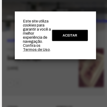
O Artista
Projeto Portin
Este site utiliza
cookies
para
garantir a você a
melhor
ACEITAR
experiência de
ACERVO
|
OBRAS
navegação.
Confira os
Termos de Uso
.
FCO-5305
Índia Carajá
[1959]