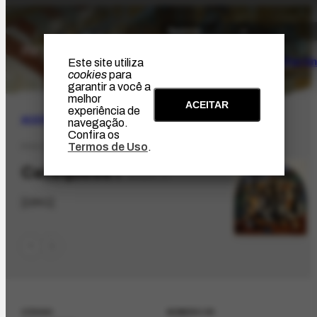
O Artista
Projeto Portin
Este site utiliza
cookies
para
garantir a você a
melhor
ACEITAR
experiência de
ACERVO
|
OBRAS
navegação.
Confira os
Termos de Uso
.
FCO-3770
Catequese I
MAQUETE
[1941]
CÓDIGO
NÚMERO CR