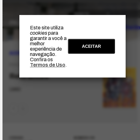
O Artista
Projeto Portin
Este site utiliza
cookies
para
garantir a você a
melhor
ACEITAR
experiência de
ACERVO
|
OBRAS
navegação.
Confira os
Termos de Uso
.
FCO-3155
Retirantes
1960
CÓDIGO
NÚMERO CR