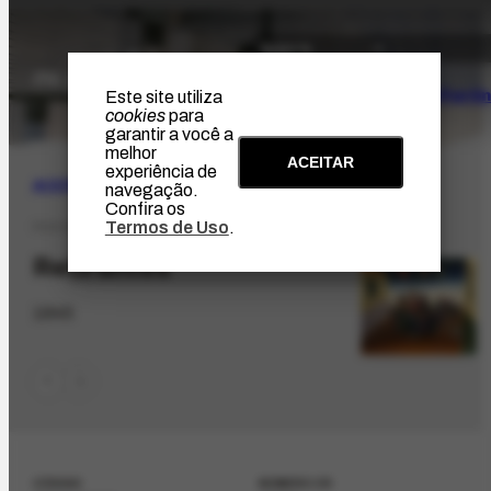
O Artista
Projeto Portin
Este site utiliza
cookies
para
garantir a você a
melhor
ACEITAR
experiência de
ACERVO
|
OBRAS
navegação.
Confira os
Termos de Uso
.
FCO-5223
Retirantes
1945
CÓDIGO
NÚMERO CR