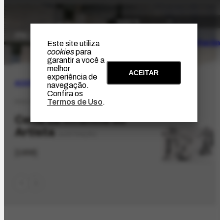
O Artista
Projeto Portin
Este site utiliza
cookies
para
garantir a você a
melhor
ACEITAR
experiência de
ACERVO
|
OBRAS
navegação.
Confira os
Termos de Uso
.
FCO-3053
Cena da Infância do
Artista
ILUSTRAÇÃO
[1956]