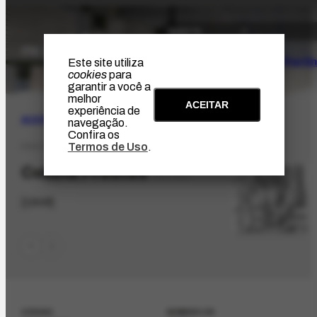
O Artista
Projeto Portin
Este site utiliza
cookies
para
garantir a você a
melhor
ACEITAR
experiência de
ACERVO
|
OBRAS
navegação.
Confira os
Termos de Uso
.
FCO-772
Coluna Prestes
ESTUDO
[1948]
CÓDIGO
NÚMERO CR