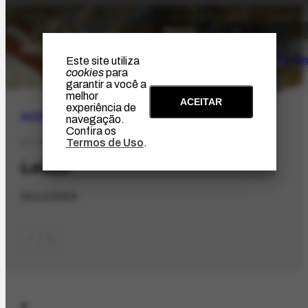
O Artista
Projeto Portin
Este site utiliza
cookies
para
garantir a você a
melhor
ACEITAR
experiência de
ACERVO
|
EVENTO
navegação.
Confira os
Termos de Uso
.
LE-477.1
Leilão
02/12/2004