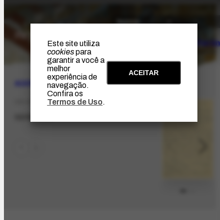
O Artista
Projeto Portin
Este site utiliza
cookies
para
garantir a você a
melhor
ACEITAR
experiência de
ACERVO
|
BIBLIOGRÁFICO
navegação.
Confira os
Termos de Uso
.
CO-4764.1
02/05/1950