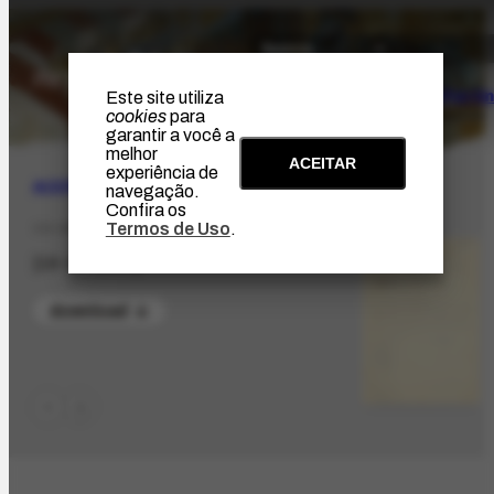
O Artista
Projeto Portin
Este site utiliza
cookies
para
garantir a você a
melhor
ACEITAR
experiência de
ACERVO
|
BIBLIOGRÁFICO
navegação.
Confira os
Termos de Uso
.
CO-2961.1
[19-09-1959]
download