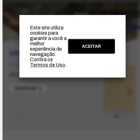
O Artista
Projeto Portin
Este site utiliza
cookies
para
garantir a você a
melhor
ACEITAR
experiência de
ACERVO
|
BIBLIOGRÁFICO
navegação.
Confira os
Termos de Uso
.
CO-2550.1
[06-01-1946]
download