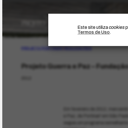
Este site utiliza
cookies
p
Termos de Uso
.
PROJETO PORTINARI
|
REALIZAÇÕES
Projeto Guerra e Paz – Fundaçã
2012
Em fevereiro de 2012, marcando o
e Paz, de Portinari' em São Paul
seguiu um programa semelhante a