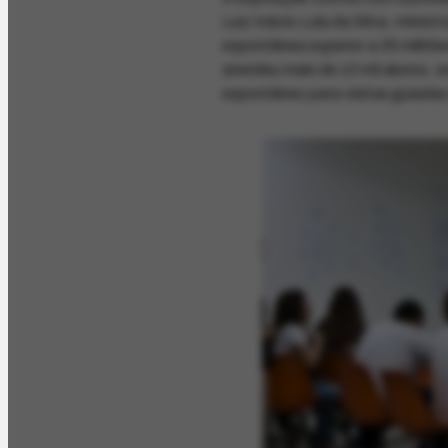
Luiz Inácio Lula da Silva, minis
espontânea superior a 35 milhõe
atendeu mais de 10 mil alunos, e
espontâneo para visitas guiadas 