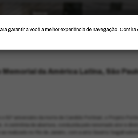
O Artista
Projeto Portinari
Certificação
ara garantir a você a melhor experiência de navegação. Confira
o Memorial da América Latina, São Pau
 50º aniversário da morte de Candido Portinari, o Projeto Portin
o. A cerimônia de abertura, conduzida pelo renomado ator e dire
o realizado no Rio de Janeiro, com a atriz Beatriz Segall sub