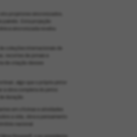
 oito projetores sincronizados,
s painéis. Esta projeção
ênica sincronizada revelou
 de coleções internacionais de
s, recortes de jornais e
ia de criação desses
inari, algo que o próprio pintor
r a obra completa do pintor,
 de duração.
ntes em oficinas e atividades
obre a vida, obra e pensamento
imônio nacional.
 Dilma Rousseff, o ex-presidente