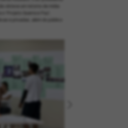
ção obteve um retorno de mídia
o 'Projeto Guerra e Paz',
icas e privadas, além do público