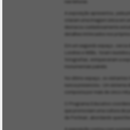
nas leituras.
A exposição apresentou, pela pr
criaram uma imagem única em uma
destacou cuidadosamente estud
detalhes intrincados nos próprios
Em um segundo espaço, cerca d
Londres e Milão, foram reunidos 
fotografias, enriqueceram a exp
monumentais painéis.
No último espaço, os visitantes 
nunca presenciou. Um sistema de
composta por mais de cinco mil
O Programa Educativo coordenou 
que promoviam uma cultura de p
de Portinari, abordando questõe
A exposição contou com a presen