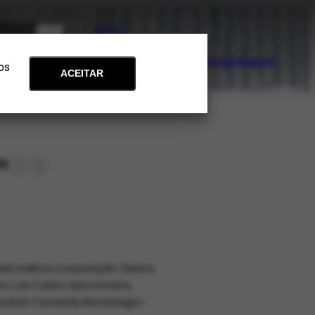
PT
EN
Acervo
Arte e Educação
Atualidades
Contato
Apoie
 os
ACEITAR
lo
ari realizou a exposição 'Guerra
tor Luis Carlos Vasconcelos,
stituindo Fernanda Montenegro