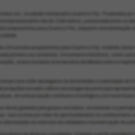
imeira vez, os painéis restaurados
Guerra
e
Paz
. Projetados por
 impressionante tela de 13x8 metros, posicionada entre os doi
os preparatórios para
Guerra
e
Paz
, enquanto uma iluminação c
 painéis.
e 100 estudos preparatórios para
Guerra
e
Paz
, incluindo obras
pela primeira vez na história. Documentos históricos, como carta
osição, proporcionando uma narrativa detalhada sobre a trajetór
tiveram uma visão abrangente da diversidade e criatividade de Port
 projeções inovador utilizou tecnologia de ponta para apresenta
 peças, em uma projeção contínua e cronológica com nove horas
visitas guiadas para grupos escolares, envolvendo os participa
az. Isso ocorreu por meio do aprofundamento no conhecimento s
s relacionadas ao exercício da cidadania e à preservação do patr
ça ilustre de diversos convidados, incluindo a então presidente