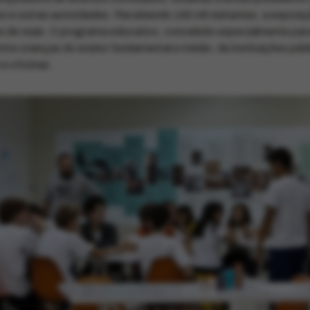
tros e outras autoridades. Recebendo 190 mil visitantes, a exposi
s de reais. O programa educativo, concebido especialmente para 
ntre crianças do ensino fundamental e médio, de instituições públ
e oficinas.