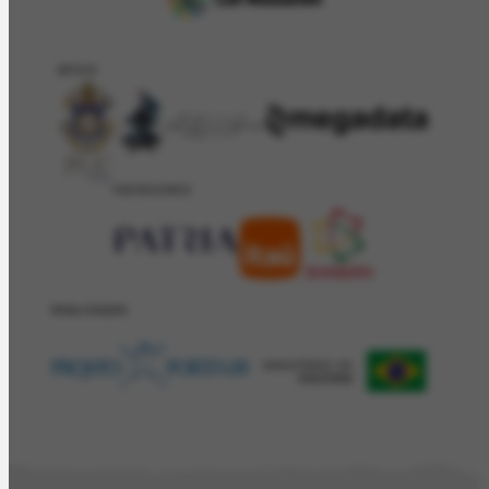
APOIO
PATROCÍNIO
REALIZAÇÂO