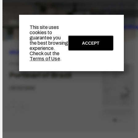
The Artist
Portinari Pro
This site uses
cookies to
guarantee you
the best browsing
ACCEPT
experience.
ARCHIVE
|
BIBLIOGRAPHIC
Check out the
Terms of Use
.
PR-8309.1
Portinari of Brazil
15/10/1940