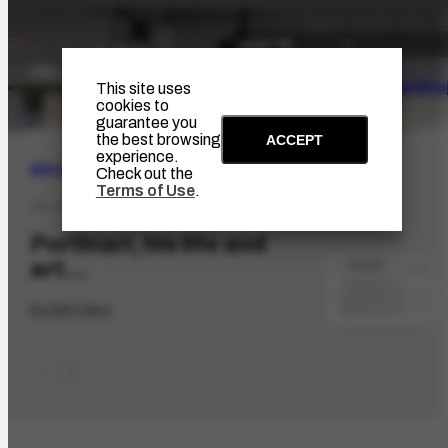
The Artist
Portinari Pro
This site uses
cookies to
guarantee you
the best browsing
ACCEPT
experience.
ARCHIVE
|
BIBLIOGRAPHIC
Check out the
Terms of Use
.
PR-7782.1
Portinari, his life and
art...
01/02/1941