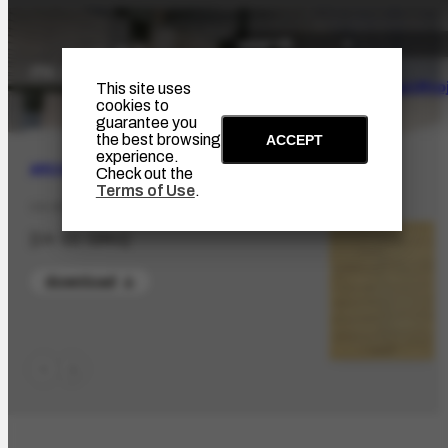
The Artist
Portinari Pro
This site uses
cookies to
guarantee you
the best browsing
ACCEPT
experience.
ARCHIVE
|
BIBLIOGRAPHIC
Check out the
Terms of Use
.
CO-87.1
[14-11-1941]
download