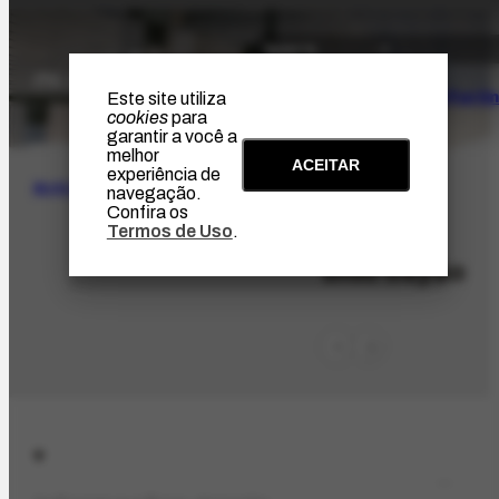
O Artista
Projeto Portin
Este site utiliza
cookies
para
garantir a você a
melhor
ACEITAR
experiência de
BUSCA
navegação.
Confira os
Termos de Uso
.
PES-9007
Bidú Sayão