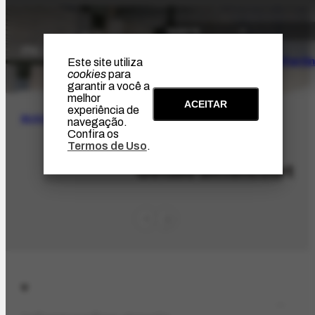
O Artista
Projeto Portin
Este site utiliza
cookies
para
garantir a você a
melhor
ACEITAR
experiência de
BUSCA
navegação.
Confira os
Termos de Uso
.
PES-7845
Getúlio Bittencourt