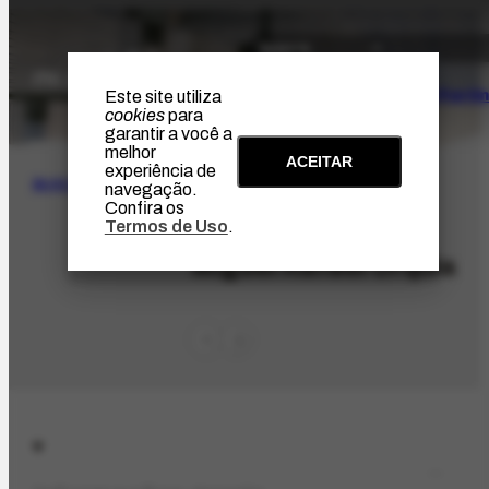
O Artista
Projeto Portin
Este site utiliza
cookies
para
garantir a você a
melhor
ACEITAR
experiência de
BUSCA
navegação.
Confira os
Termos de Uso
.
PES-6833
Miguel Rafael Urquia