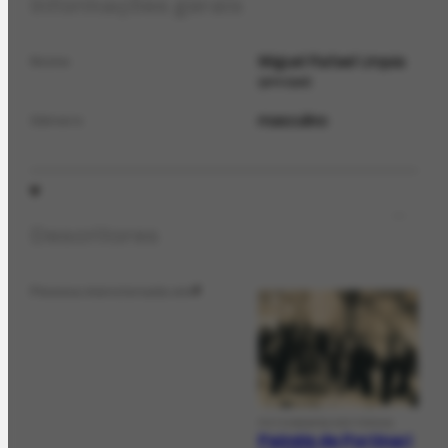
Informações gerais
Miguel Rafael Urquia
Nome
principal
masculino
Gênero
Descritores
Pessoa mencionada em
2
FOTOGRAFIA HISTÓRICA
Painéis de Portinari