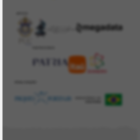
APOIO
PATROCÍNIO
REALIZAÇÂO