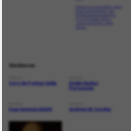
Presença do secretário-geral
Dag Hammarskjold, dos
embaixadores brasileiros
Cyro de Freitas Valle e
Jayme de Barros, entre
outras...
Similares
PESSOA
PESSOA
Cyro de Freitas-Valle
Emilio Nuñez
Portuondo
PESSOA
PESSOA
Dag Hammarskjöld
Andrew W. Cordier