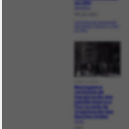
na ONU
AFRH-974.1
[06-09-1957]
Cerimônia de inauguração
dos painéis "Guerra" e "Paz",
na ONU.
FILME OU VÍDEO
Montagem e
cerimônia de
inauguração dos
painéis Guerra e
Paz na sede da
Organização das
Nações Unidas
FV-42.1
1957