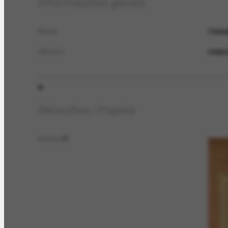
Informações gerais
Oswa
Nome
masc
Gênero
Relações / Papéis
Autoria
2