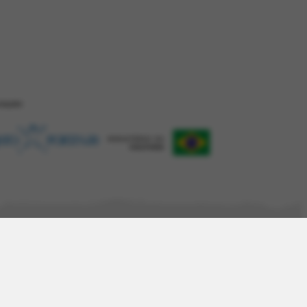
ZAÇÂO
Desenvolvido com
Shiro
por
Plano B