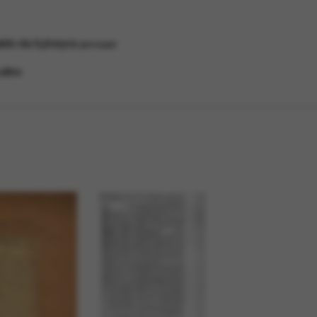
ldo da Sylveyra
principal
ulino