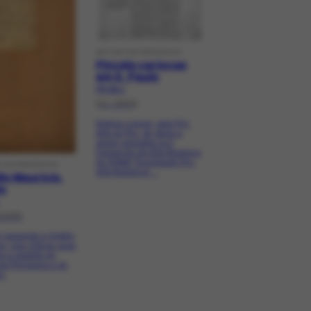
ARTIGO DE PERIÓDICO
Pincéis cariocas
em S. Paulo
PR-164.1
[11-1933]
Noticia o envio, pela Pró-
Arte do Rio, de obras a
serem expostas na II
Exposição de Arte Moderna
da SPAM (Sociedade Pró-
O DE PERIÓDICO
Arte Moderna)....
lio Maurício,
io
/1925
 responde a Virgílio
o, que criticou suas
s a respeito do
da Primavera e de
i.