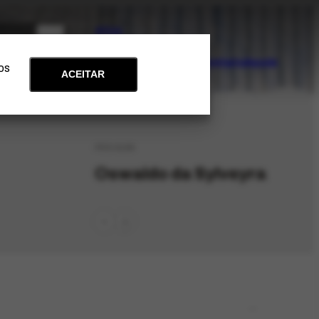
PT
EN
Acervo
Arte e Educação
Atualidades
Contato
Apoie
 os
ACEITAR
PES-6196
Oswaldo da Sylveyra