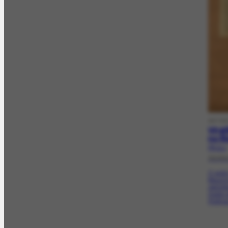
ARTIG
Virgí
no R
PR-11.1
20/05
O autor
Mauríci
opiniõe
Salão 
Portinar