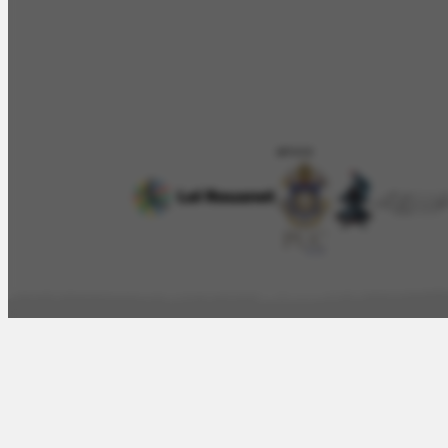
APOIO
O Artista
Proj
Obras
Iconográf