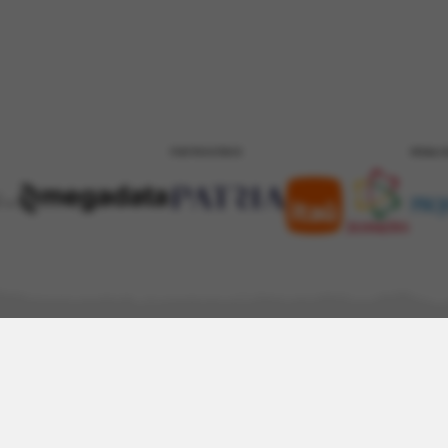
PATROCÍNIO
REALI
eto Portinari
Acervo
Arte e Educação
Atualidades
Contato
ico
AudioVisual
Bibliográfico
Evento