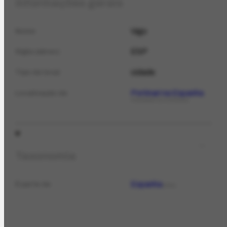
Informações gerais
Vigo
Nome
ESP
Sigla (abrev.)
cidade
Tipo de local
Portinari na Espanha
Localização de
FOTOGRAFIA HISTÓRICA
Taxonomia
Espanha
É parte de
LOCAL