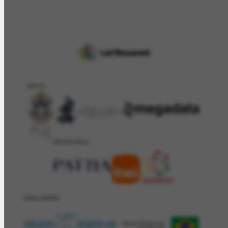
APOIO
PATROCÍNIO
REALIZAÇÂO