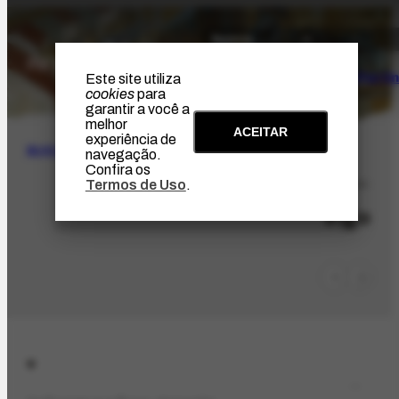
O Artista
Projeto Portin
Este site utiliza
cookies
para
garantir a você a
melhor
ACEITAR
experiência de
BUSCA
navegação.
Confira os
Termos de Uso
.
LOC-689
Vigo