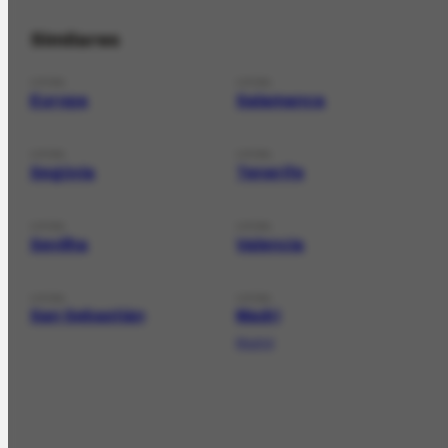
Similares
LOCAL
LOCAL
Europa
Salamanca
LOCAL
LOCAL
Segóvia
Tenerife
LOCAL
LOCAL
Sevilha
Valencia
LOCAL
LOCAL
San Sebastián
Madri
Madrid