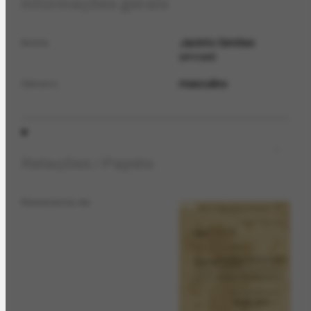
Informações gerais
Jacinto Simões
Nome
principal
masculino
Gênero
Relações / Papéis
Remetente de