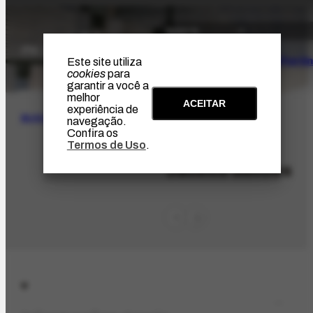
O Artista
Projeto Portin
Este site utiliza
cookies
para
garantir a você a
melhor
ACEITAR
experiência de
BUSCA
navegação.
Confira os
Termos de Uso
.
PES-5955
Jacinto Simões