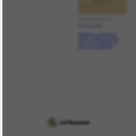
CORRESPONDÊNCIA
[17-03-1941]
Agradece, a Portinari e
família, a gentil acolhida
com que receberam os
sócios da instituição.