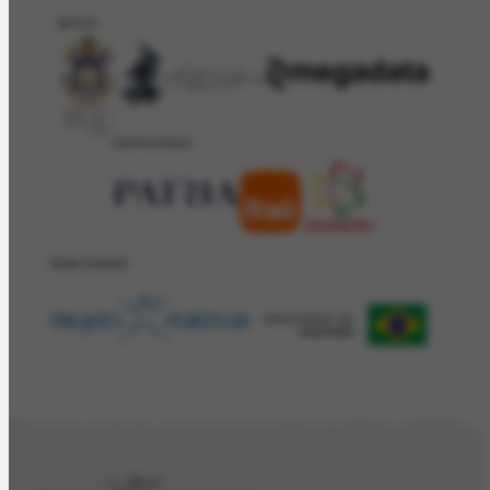
APOIO
PATROCÍNIO
REALIZAÇÂO