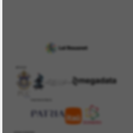
APOIO
PATROCÍNIO
REALIZAÇÂO