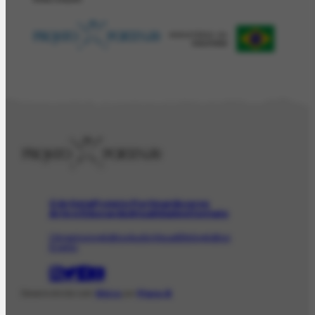
O Artista
Projeto Portinari
Acervo
Arte e Educação
Atualidades
Contato
Obras
Iconográfico
AudioVisual
Bibliográfico
Evento
Desenvolvido com
Shiro
por
Plano B