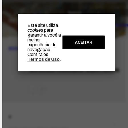
O Artista
Projeto Portin
Este site utiliza
cookies
para
garantir a você a
melhor
ACEITAR
experiência de
BUSCA
navegação.
Confira os
Termos de Uso
.
PES-5646
Affonso Romano Sant'Anna