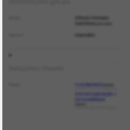
Informações gerais
Affonso Romano
Nome
Sant'Anna
principal
masculino
Gênero
Relações / Papéis
O modernismo
Papel
texto
LIVROS DE ASSUNTOS GERAIS
Arte em exposição =
Art in exhibition
apres.
LIVROS DE ASSUNTOS GERAIS