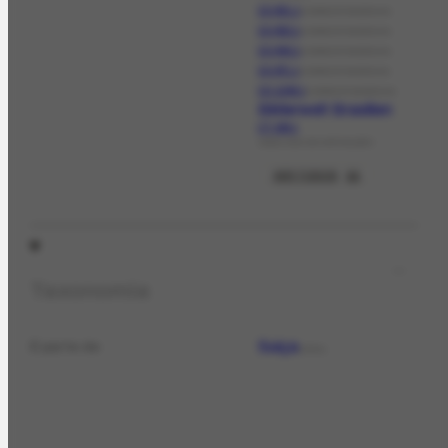
CO-831.1
CORRESPONDÊNCIA
CO-832.1
CORRESPONDÊNCIA
CO-840.1
CORRESPONDÊNCIA
CO-871.1
CORRESPONDÊNCIA
CO-1248.1
CORRESPONDÊNCIA
Bilderwelt Brasilien
CT-169.1
CATALOGO DE EXPOSIÇÃO
VER TODOS
11
Taxonomia
Suiça
É parte de
LOCAL