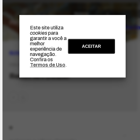
O Artista
Projeto Portin
Este site utiliza
cookies
para
garantir a você a
melhor
ACEITAR
experiência de
BUSCA
navegação.
Confira os
Termos de Uso
.
COL-3325
Renot Art Dealer