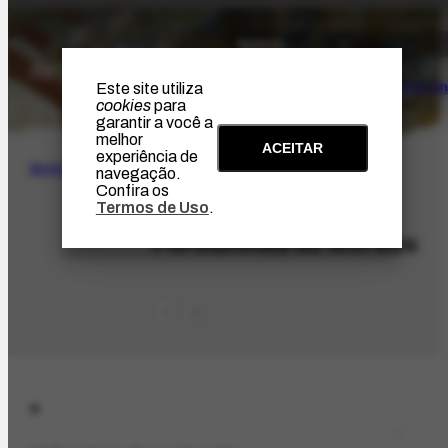
O Artista
Projeto Portin
Este site utiliza
cookies
para
garantir a você a
melhor
ACEITAR
experiência de
BUSCA
navegação.
Confira os
Termos de Uso
.
PES-4223
Porciúncula de Moraes