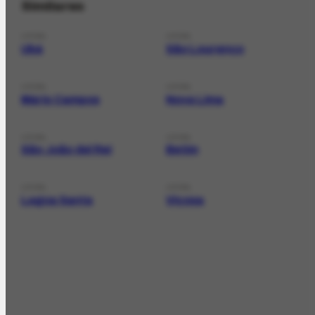
Similares
LOCAL
LOCAL
Ubá
São Lourenço
LOCAL
LOCAL
Mário Campos
Nova Lima
LOCAL
LOCAL
São João del Rei
Betim
LOCAL
LOCAL
Lagoa Santa
Viçosa