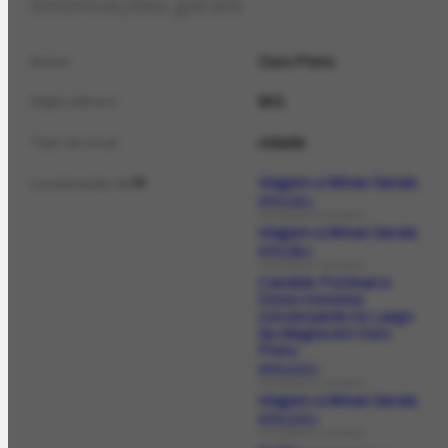
Informações gerais
Ouro Preto
Nome
MG
Sigla (abrev.)
cidade
Tipo de local
Viagem a Minas Gerais
Localização de
21
AFRH-123.1
FOTOGRAFIA HISTÓRICA
Viagem a Minas Gerais
AFRH-281.1
FOTOGRAFIA HISTÓRICA
Candido Portinari e
Dona Honorina
conversando no Largo
da Alegria em Ouro
Preto
AFRH-1173.1
FOTOGRAFIA HISTÓRICA
Viagem a Minas Gerais
AFRH-1175.1
FOTOGRAFIA HISTÓRICA