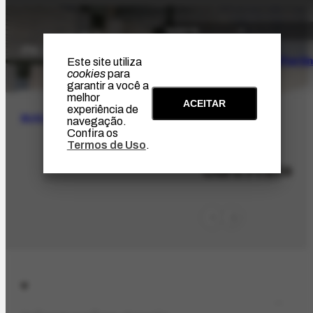
O Artista
Projeto Portin
Este site utiliza
cookies
para
garantir a você a
melhor
ACEITAR
experiência de
BUSCA
navegação.
Confira os
Termos de Uso
.
LOC-413
Ouro Preto