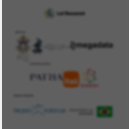
APOIO
PATROCÍNIO
REALIZAÇÂO