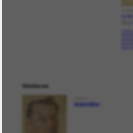
CORRE
CO-798.
[04-0
Carta-c
partici
person
france
fazer 
Similares
PESSOA
André Bloc