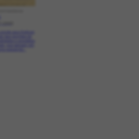
SPONDÊNCIA
1
7-1946]
onvite para Portinari
par das reuniões de
alidades e arquitetos
ses, que pensam em
uma exposição...