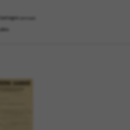
 Gattegno
principal
ulino