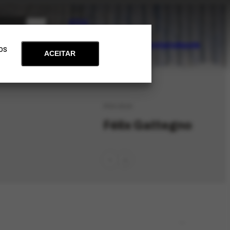
PT
EN
Acervo
Arte e Educação
Atualidades
Contato
Apoie
 os
ACEITAR
PES-2518
Félix Gattegno