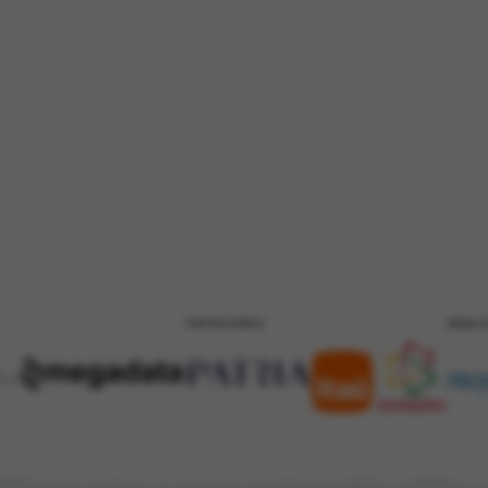
PATROCÍNIO
REALI