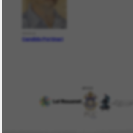
PESSOA
Candido Portinari
APOIO