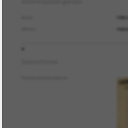
Informações gerais
Félix
Nome
masc
Gênero
Descritores
Pessoa mencionada em