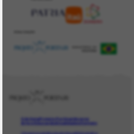
REALIZAÇÂO
O Artista
Projeto Portinari
Acervo
Arte e Educação
Atualidades
Contato
Obras
Iconográfico
AudioVisual
Bibliográfico