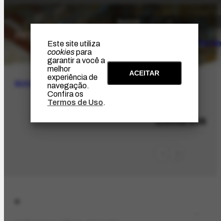
O Artista
Projeto Portin
Este site utiliza
cookies
para
garantir a você a
melhor
ACEITAR
experiência de
BUSCA
navegação.
Confira os
Termos de Uso
.
LOC-294
Londrina