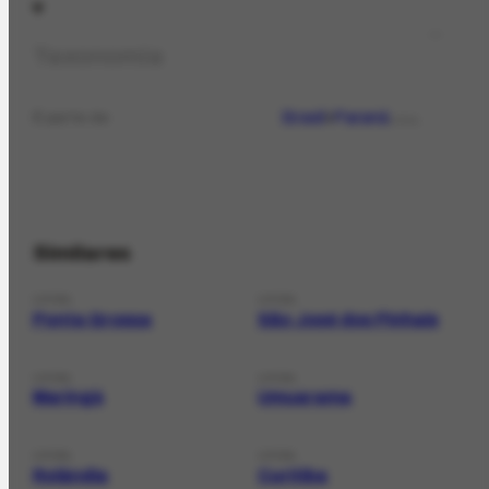
Taxonomia
Brasil
Paraná
É parte de
LOCAL
Similares
LOCAL
LOCAL
Ponta Grossa
São José dos Pinhais
LOCAL
LOCAL
Maringá
Umuarama
LOCAL
LOCAL
Rolândia
Curitiba