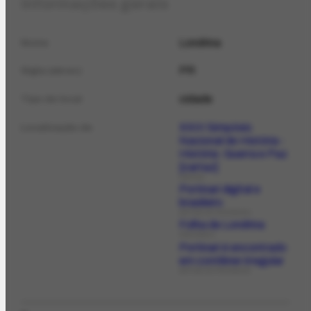
Informações gerais
Londrina
Nome
PR
Sigla (abrev.)
cidade
Tipo de local
XXIII Simpósio
Localização de
Nacional de História -
História: Guerra e Paz
[cartaz]
CARTAZ
Portinari digital e
brasileiro
ARTIGO DE PERIÓDICO
Folha de Londrina
PERIÓDICO
Portinari é encontrado
em contêiner irregular
ARTIGO DE PERIÓDICO