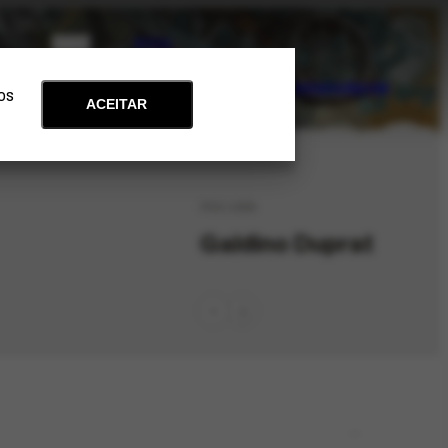
PT
EN
Acervo
Arte e Educação
Atualidades
Contato
Apoie
 os
ACEITAR
PES-1996
Galdino Duprat