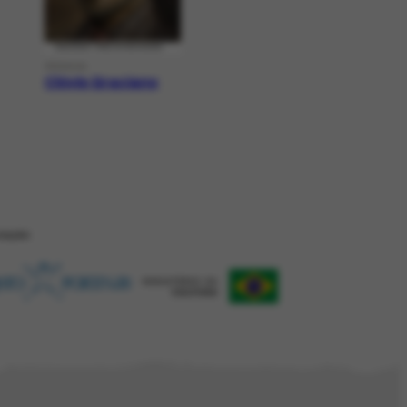
PESSOA
Clóvis Graciano
ZAÇÂO