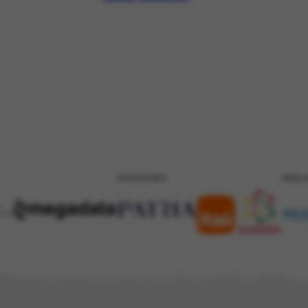
PATROCÍNIO
REALI