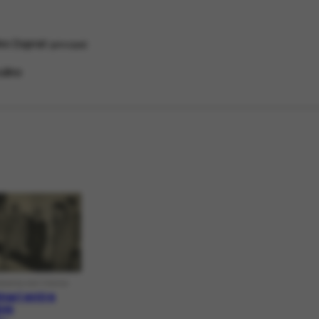
no Duprat
principal
ulino
RAFIA HISTÓRICA
inari entre
os