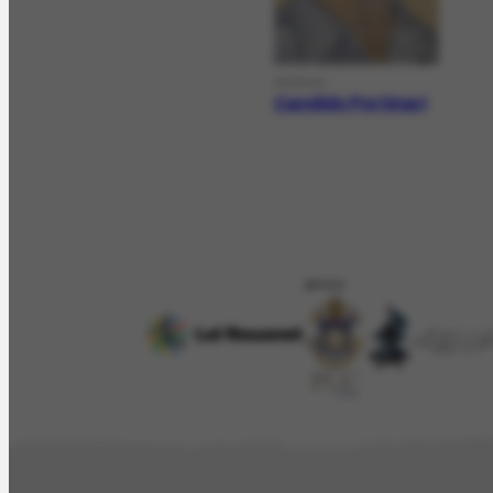
PESSOA
Candido Portinari
APOIO