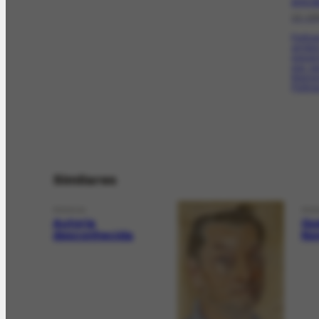
AFRH-8
12-19
Portin
amigos
exposi
esq. pa
Niemey
Portinar
Similares
PESSOA
PES
Autoria
Gu
desconhecida
No