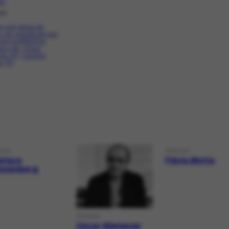
2.1
48
ari com grupo de
, por ocasião de sua
ção no MASP.Da
ra a dir.: Oscar
er (4º); Candido
i (5º)
SOA
PESSOA
stavo
Flávio Motta
nnenberg
PESSOA
Oscar Niemeyer