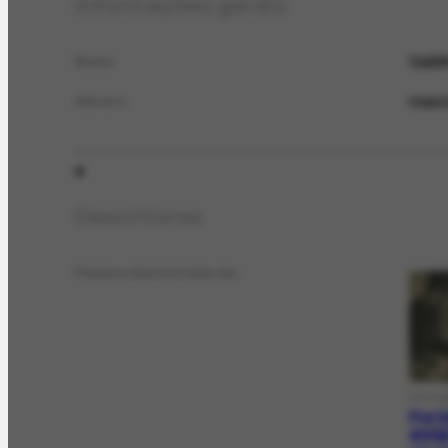
Informações gerais
Galdi
Nome
masc
Gênero
Descritores
Pessoa mencionada em
FOTOG
Port
amig