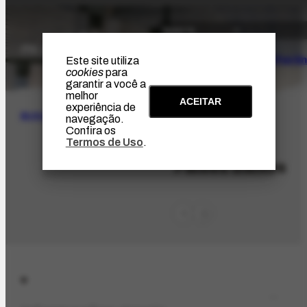
O Artista
Projeto Portin
Este site utiliza
cookies
para
garantir a você a
melhor
ACEITAR
experiência de
BUSCA
navegação.
Confira os
Termos de Uso
.
LOC-234
Países Baixos