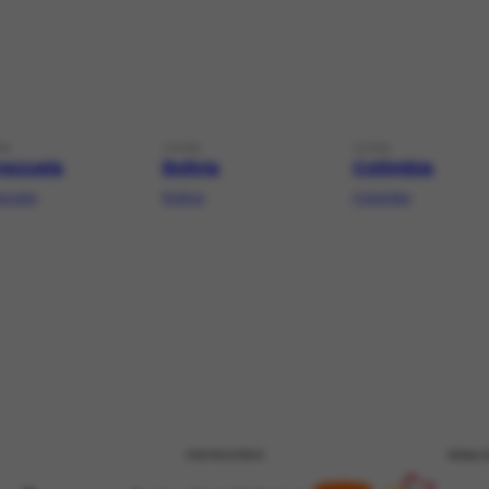
AL
LOCAL
LOCAL
nezuela
Bolívia
Colômbia
ezuela
Bolivia
Colombia
PATROCÍNIO
REALI