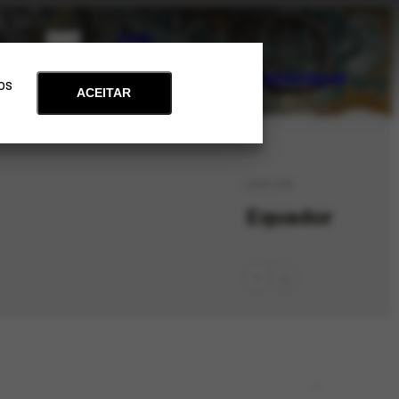
PT
EN
Acervo
Arte e Educação
Atualidades
Contato
Apoie
 os
ACEITAR
LOC-179
Equador