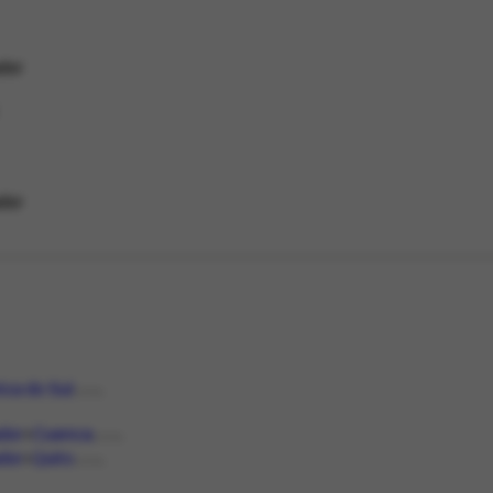
dor
dor
ca do Sul
LOCAL
dor
Cuenca
LOCAL
dor
Quito
LOCAL