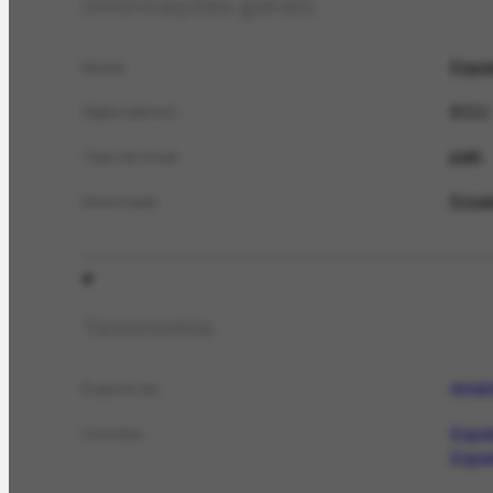
Informações gerais
Equa
Nome
ECU
Sigla (abrev.)
país
Tipo de local
Ecua
Descrição
Taxonomia
Améri
É parte de
Equa
Contém
Equa