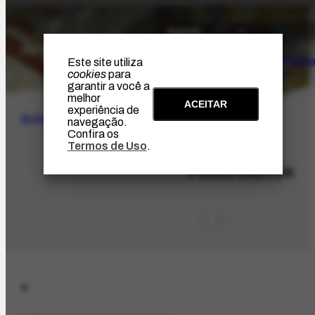
O Artista
Projeto Portin
Este site utiliza
cookies
para
garantir a você a
melhor
ACEITAR
experiência de
BUSCA
navegação.
Confira os
Termos de Uso
.
PES-644
Paulo Barros