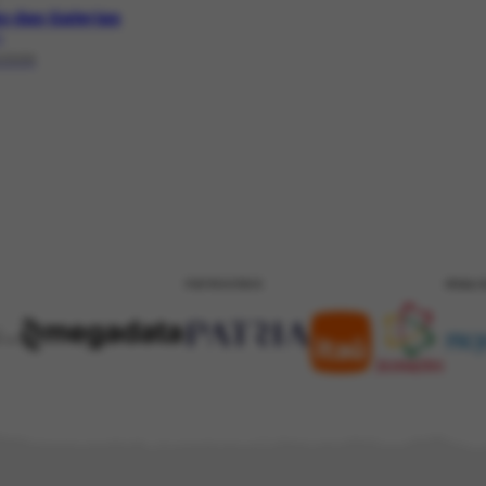
ão das Galerias
1
/2006
PATROCÍNIO
REALI