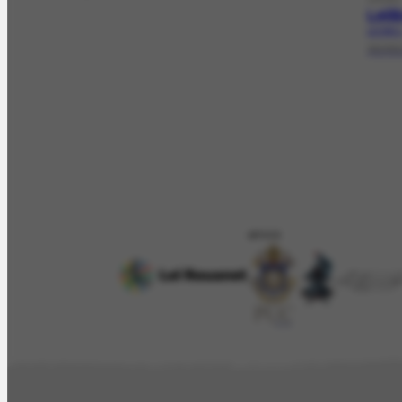
Leil
LE-543.
30/05
APOIO