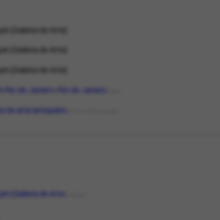
in [Galeria de Arte]
in [Galeria de Arte]
in [Galeria de Arte]
l
Rio de Janeiro
Rio de Janeiro
LOCAL
ia de arte/antiquário
TIPO DE ORGANIZAÇÃO
in [Galeria de Arte
COLEÇÃO