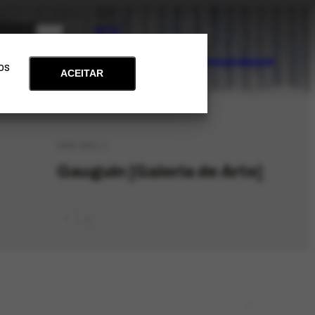
PT
EN
Acervo
Arte e Educação
Atualidades
Contato
Apoie
 os
ACEITAR
ORG-3541.1
Gauguin [Galeria de Arte]