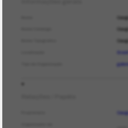
Informações gerais
Gaugu
Nome
Gaugu
Nome Catálogo
Gaugu
Nome Tipográfico
Brasi
Localização
galer
Tipo de Organização
Relações / Papéis
Gaugu
Proprietário
Organizador de
LEILÃO