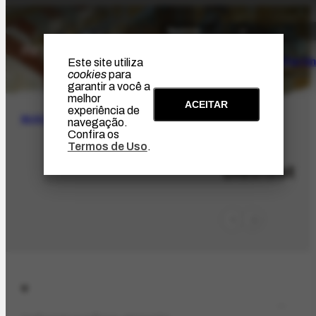
O Artista
Projeto Portin
Este site utiliza
cookies
para
garantir a você a
melhor
ACEITAR
experiência de
BUSCA
navegação.
Confira os
Termos de Uso
.
ORG-3339.1
Distrivet