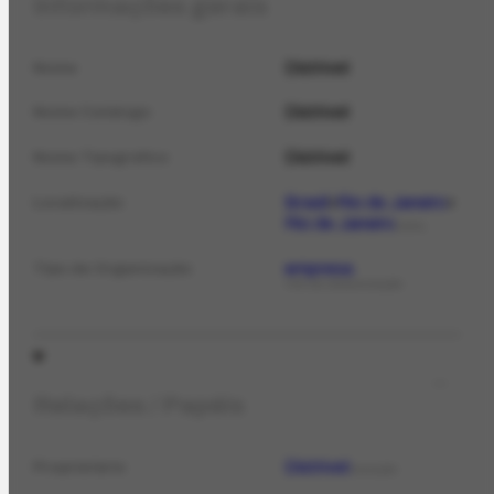
Informações gerais
Distrivet
Nome
Distrivet
Nome Catálogo
Distrivet
Nome Tipográfico
Brasil
Rio de Janeiro
Localização
Rio de Janeiro
LOCAL
empresa
Tipo de Organização
TIPO DE ORGANIZAÇÃO
Relações / Papéis
Distrivet
Proprietário
COLEÇÃO