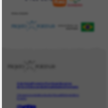
REALIZAÇÂO
O Artista
Projeto Portinari
Acervo
Arte e Educação
Atualidades
Contato
Obras
Iconográfico
AudioVisual
Bibliográfico
Evento