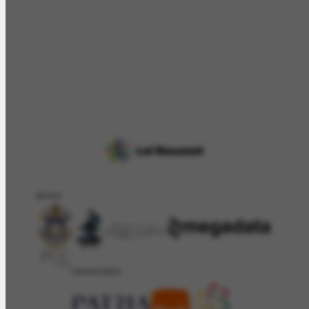
APOIO
PATROCÍNIO