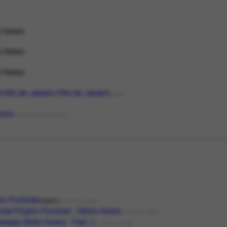
o News
o News
o News
l
Rio de Janeiro
Rio de Janeiro
LOCAL
sora
TIPO DE ORGANIZAÇÃO
to Portinari
report.
FILME OU VÍDEO
ial Projeto Portinari - Globo News
FILME OU VÍDEO
naque Globo News - Part.1
FILME OU VÍDEO