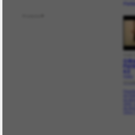
Porti
Produtor
4
FILME 
O Bra
Porti
e 2
FV-20.1
07/19
Report
de Por
às dec
1940, 
de Ann
Olívio 