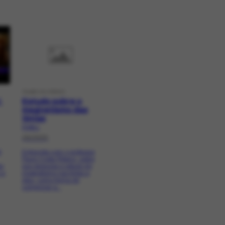
FILME OU VÍDEO
:
Estudo sobre o
magnetismo das
tintas
FV-84.1
09/2005
6
Entrevista com o professor
Paulo Costa Ribeiro, sobre
ão
sua pesquisa e estudo do
 a
magnetismo nas tintas a
óleo, como forma de
comprovar a...