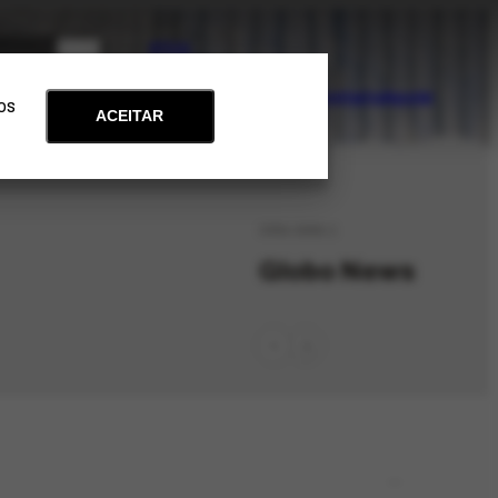
PT
EN
Acervo
Arte e Educação
Atualidades
Contato
Apoie
 os
ACEITAR
ORG-3292.1
Globo News