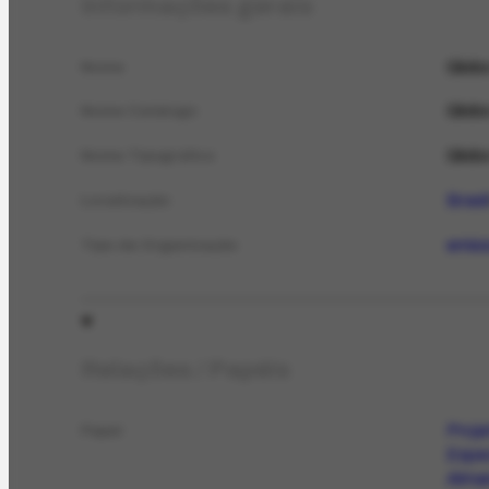
Informações gerais
Glob
Nome
Glob
Nome Catálogo
Glob
Nome Tipográfico
Brasi
Localização
emis
Tipo de Organização
Relações / Papéis
Proje
Papel
Espec
Alma