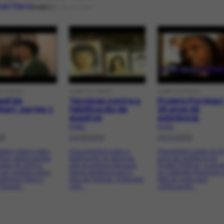
nari Raros
realiz.
FILME OU VÍDEO
OU VÍDEO
FILME OU VÍDEO
FILME OU VÍDEO
sil de
Técnicas contra a
Projeto Portinari
nari: partes 1
falsificação de
26 anos de
quadros
existência
FV-66.1
FV-75.1
98
16/06/2003
06/11/2005
agem sobre a obra
Documentário sobre a
Reportagem sobre os 2
tinari dando ênfase
falsificação de obras de
anos de existência do
adas de 1930 e
arte de pintores famosos,
Projeto Portinari, a ediç
com análise crítica
dando destaque para a
do Catálogo Raisonné e
ateresa Fabris e
obra de Portinari. Entrevista
falta de verba para
Tavares...
com...
continuação...