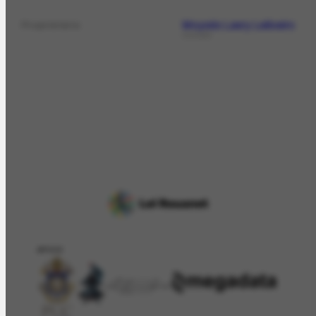
Moysés Lasry Leiloeiro
Proprietário
COLEÇÃO
APOIO