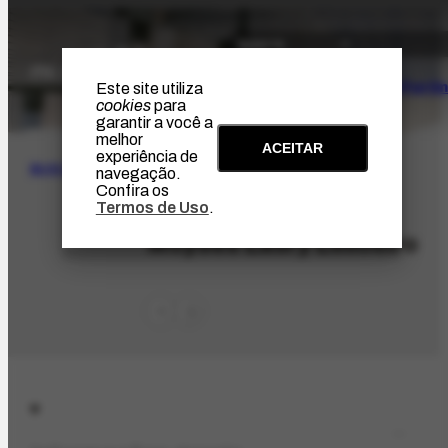
O Artista
Projeto Portin
Este site utiliza
cookies
para
garantir a você a
melhor
ACEITAR
experiência de
BUSCA
navegação.
Confira os
Termos de Uso
.
ORG-2661.1
Moysés Lasry Leiloeiro