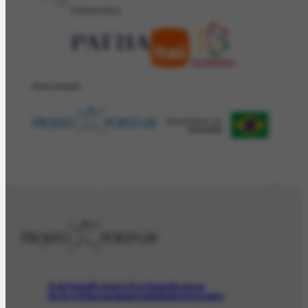
PATROCÍNIO
REALIZAÇÂO
O Artista
Projeto Portinari
Acervo
Arte e Educação
Atualidades
Contato