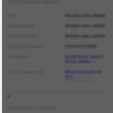
Informações gerais
Moysés Lasry Leiloeiro
Nome
Moysés Lasry Leiloeiro
Nome Catálogo
Moysés Lasry Leiloeiro
Nome Tipográfico
DO516 FCO5368
Fonte da informação
Brasil
Rio de Janeiro
Localização
Rio de Janeiro
LOCAL
leiloeiro/mercado de
Tipo de Organização
arte
TIPO DE ORGANIZAÇÃO
Relações / Papéis