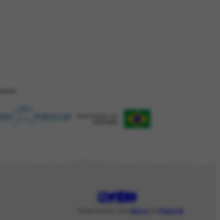
ZAÇÂO
Desenvolvido com
Shiro
por
Plano B