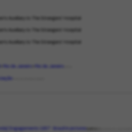
's Auxiliary to The Strangers' Hospital
's Auxiliary to The Strangers' Hospital
's Auxiliary to The Strangers' Hospital
l
Rio de Janeiro
Rio de Janeiro
LOCAL
ciação
TIPO DE ORGANIZAÇÃO
da] Engagements 1957: Brazil in pictures
patroc.
AGENDA OU CALENDÁR