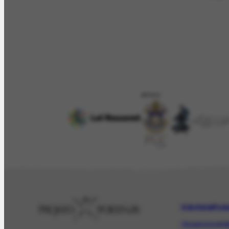
APOIO
O Artista
Proj
Obras
Iconográf