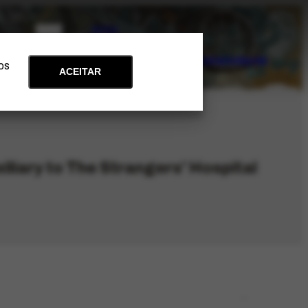
PT
EN
Acervo
Arte e Educação
Atualidades
Contato
Apoie
 os
ACEITAR
liary to The Strangers' Hospital