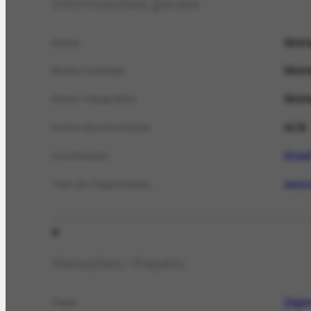
Informações gerais
Women
Nome
Women
Nome Catálogo
Women
Nome Tipográfico
AC8
Fonte da informação
Brasi
Localização
asso
Tipo de Organização
Relações / Papéis
[Agen
Papel