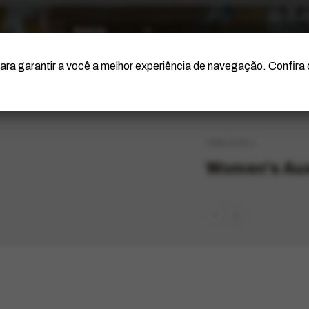
O Artista
Projeto Portinari
Certificação
ara garantir a você a melhor experiência de navegação. Confira
ORG-2430.1
Women's Auxi