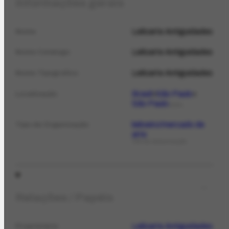
Informações gerais
Leiloarte Antiguidades
Nome
Leiloarte Antiguidades
Nome Catálogo
Leiloarte Antiguidades
Nome Tipográfico
Brasil
São Paulo
Localização
São Paulo
LOCAL
leiloeiro/mercado de
Tipo de Organização
arte
TIPO DE ORGANIZAÇÃO
Relações / Papéis
Leiloarte Antiguidades
Proprietário