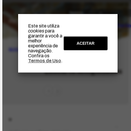
O Artista
Projeto Portin
Este site utiliza
cookies
para
garantir a você a
melhor
ACEITAR
experiência de
BUSCA
navegação.
Confira os
Termos de Uso
.
ORG-2406.1
Leiloarte Antiguidades